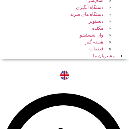
اسلایسر
دستگاه آبگیری
دستگاه های سرند
دیستونر
مکنده
وان شستشو
هسته گیر
قطعات
مشتریان ما