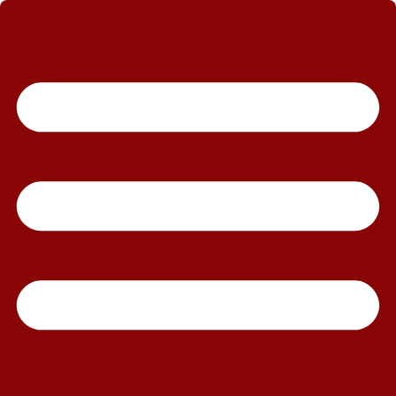
رش
ه
حتوا