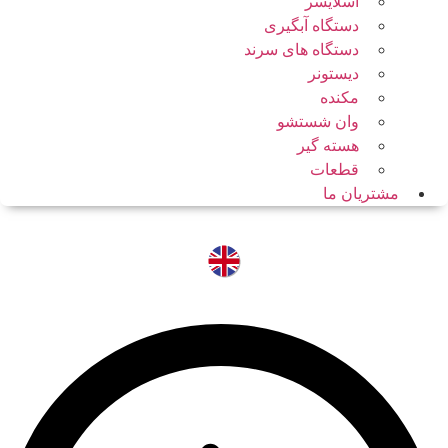
اسلایسر
دستگاه آبگیری
دستگاه های سرند
دیستونر
مکنده
وان شستشو
هسته گیر
قطعات
مشتریان ما