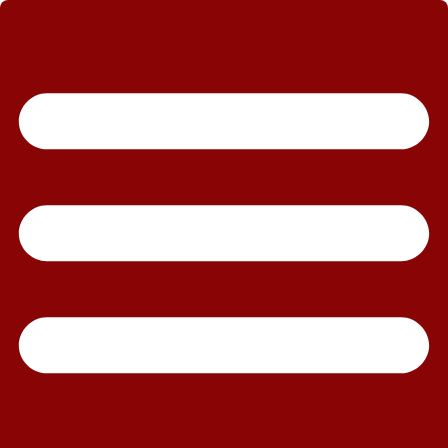
رش
ه
حتوا