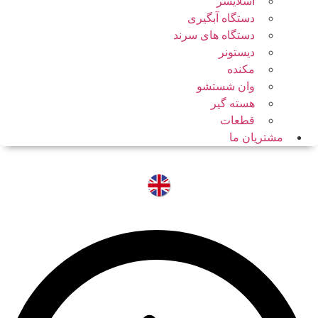
اسلایسر
دستگاه آبگیری
دستگاه های سرند
دیستونر
مکنده
وان شستشو
هسته گیر
قطعات
مشتریان ما