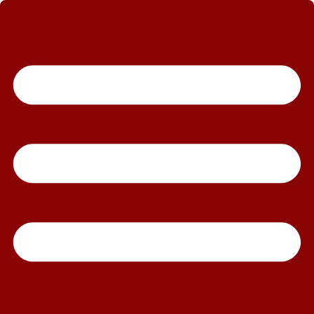
رش
ه
حتوا