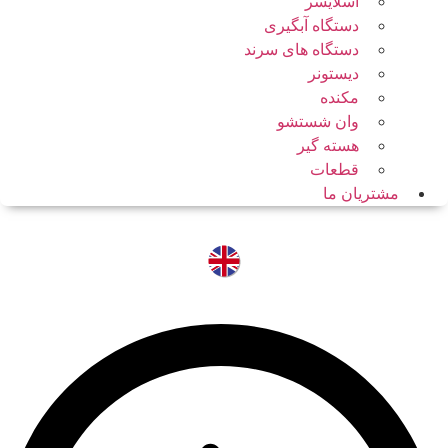
اسلایسر
دستگاه آبگیری
دستگاه های سرند
دیستونر
مکنده
وان شستشو
هسته گیر
قطعات
مشتریان ما