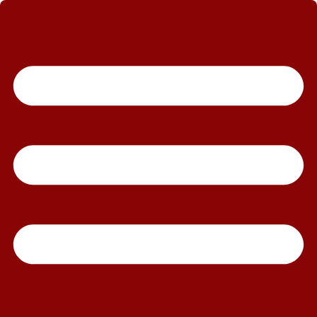
رش
ه
حتوا