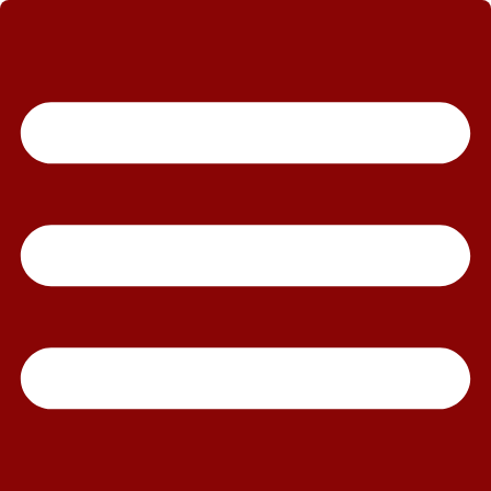
رش
ه
حتوا