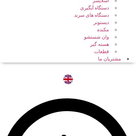
اسلایسر
دستگاه آبگیری
دستگاه های سرند
دیستونر
مکنده
وان شستشو
هسته گیر
قطعات
مشتریان ما