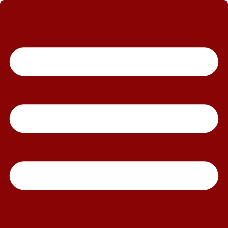
رش
ه
حتوا