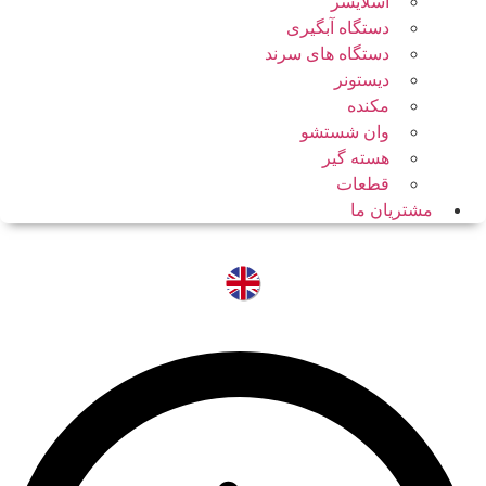
اسلایسر
دستگاه آبگیری
دستگاه های سرند
دیستونر
مکنده
وان شستشو
هسته گیر
قطعات
مشتریان ما