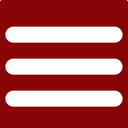
رش
ه
حتوا