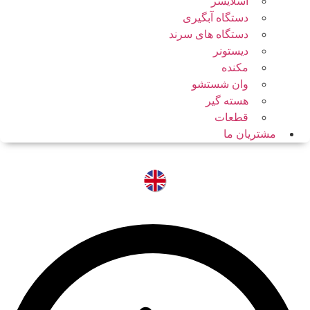
اسلایسر
دستگاه آبگیری
دستگاه های سرند
دیستونر
مکنده
وان شستشو
هسته گیر
قطعات
مشتریان ما