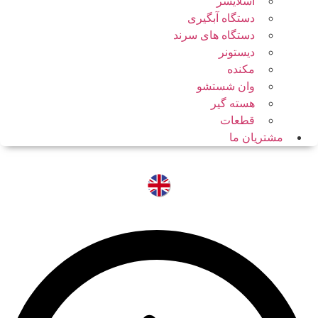
اسلایسر
دستگاه آبگیری
دستگاه های سرند
دیستونر
مکنده
وان شستشو
هسته گیر
قطعات
مشتریان ما