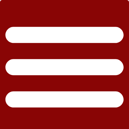
رش
ه
حتوا