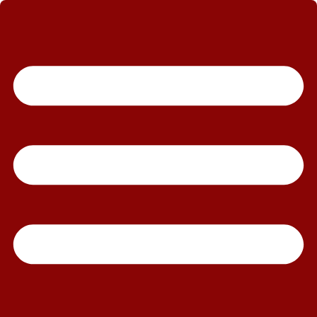
رش
ه
حتوا