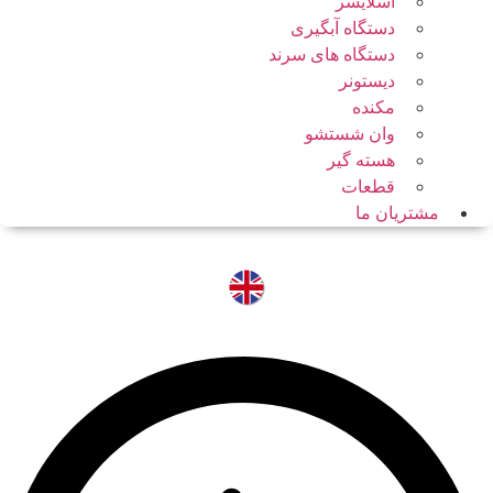
اسلایسر
دستگاه آبگیری
دستگاه های سرند
دیستونر
مکنده
وان شستشو
هسته گیر
قطعات
مشتریان ما