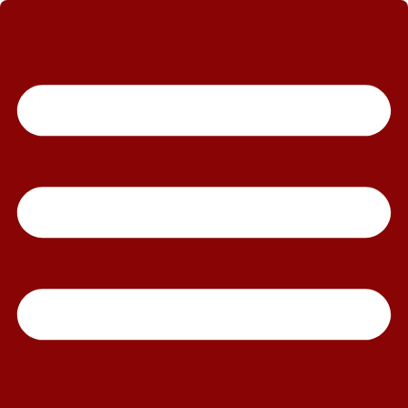
رش
ه
حتوا