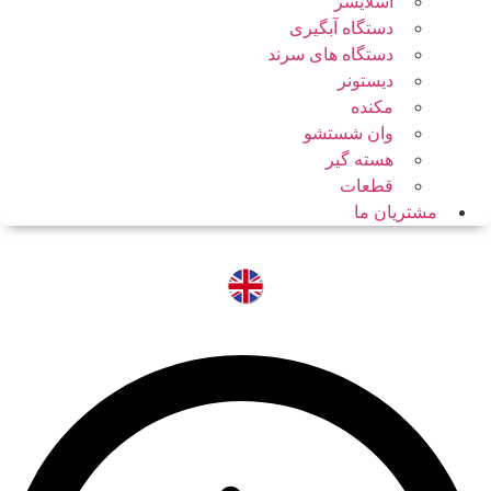
اسلایسر
دستگاه آبگیری
دستگاه های سرند
دیستونر
مکنده
وان شستشو
هسته گیر
قطعات
مشتریان ما