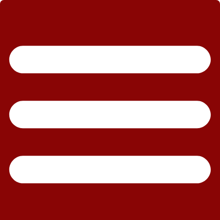
رش
ه
حتوا