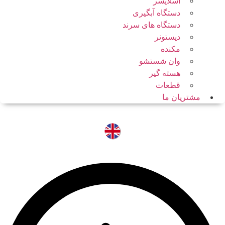
اسلایسر
دستگاه آبگیری
دستگاه های سرند
دیستونر
مکنده
وان شستشو
هسته گیر
قطعات
مشتریان ما