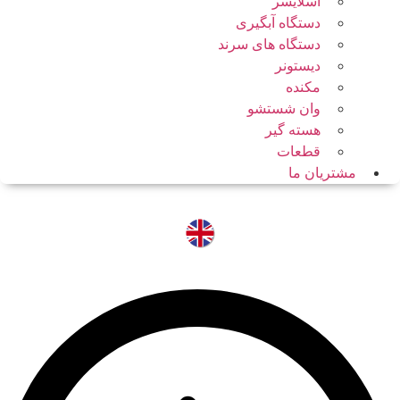
اسلایسر
دستگاه آبگیری
دستگاه های سرند
دیستونر
مکنده
وان شستشو
هسته گیر
قطعات
مشتریان ما