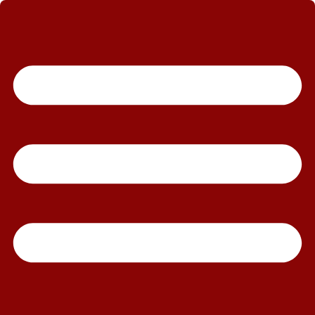
رش
ه
حتوا