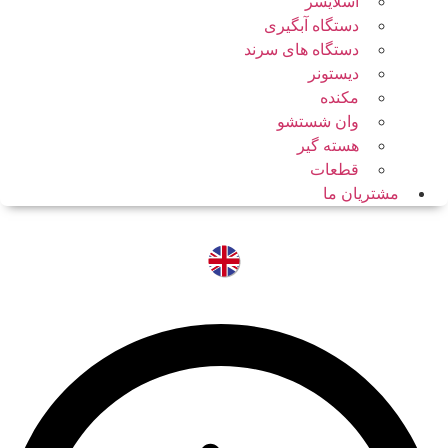
اسلایسر
دستگاه آبگیری
دستگاه های سرند
دیستونر
مکنده
وان شستشو
هسته گیر
قطعات
مشتریان ما