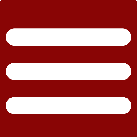
رش
ه
حتوا