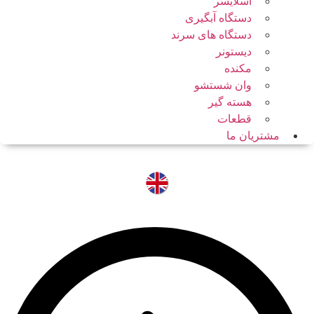
اسلایسر
دستگاه آبگیری
دستگاه های سرند
دیستونر
مکنده
وان شستشو
هسته گیر
قطعات
مشتریان ما