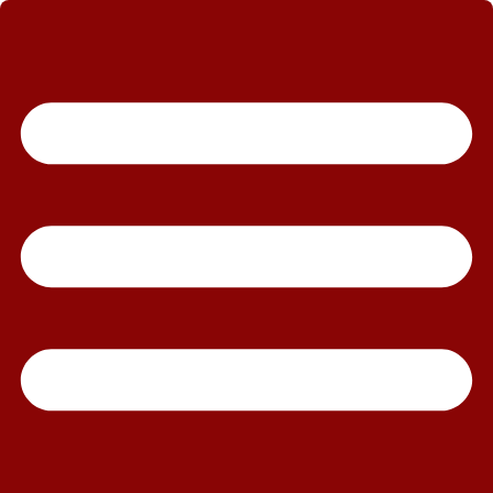
رش
ه
حتوا