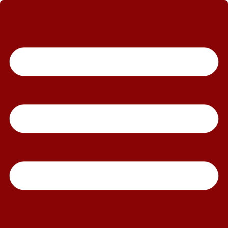
رش
ه
حتوا