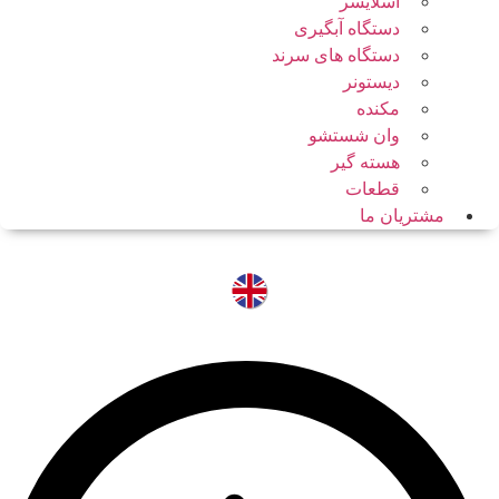
اسلایسر
دستگاه آبگیری
دستگاه های سرند
دیستونر
مکنده
وان شستشو
هسته گیر
قطعات
مشتریان ما