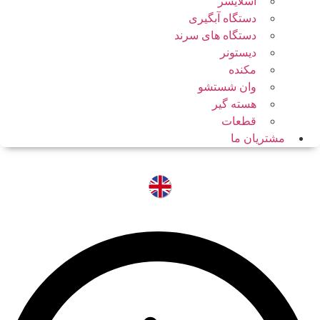
اسلایسر
دستگاه آبگیری
دستگاه های سرند
دیستونر
مکنده
وان شستشو
هسته گیر
قطعات
مشتریان ما