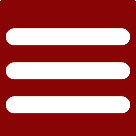
رش
ه
حتوا