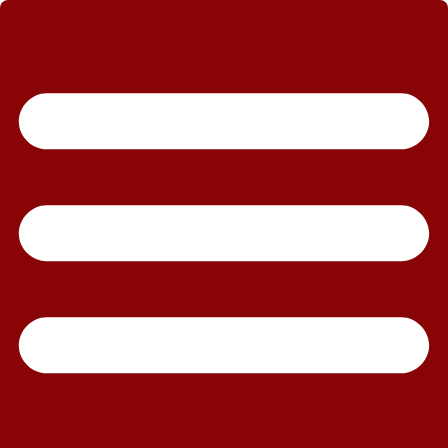
رش
ه
حتوا