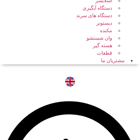
اسلایسر
دستگاه آبگیری
دستگاه های سرند
دیستونر
مکنده
وان شستشو
هسته گیر
قطعات
مشتریان ما