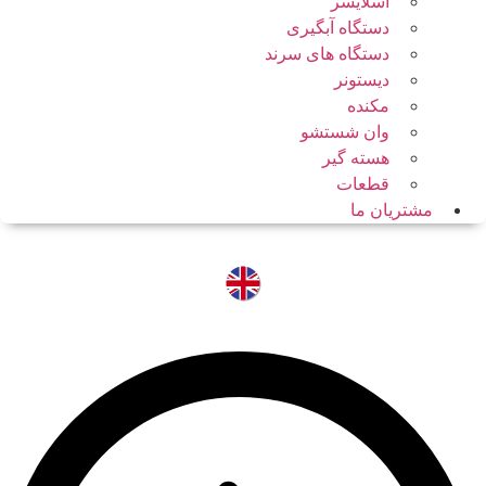
اسلایسر
دستگاه آبگیری
دستگاه های سرند
دیستونر
مکنده
وان شستشو
هسته گیر
قطعات
مشتریان ما