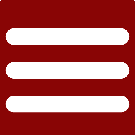
رش
ه
حتوا