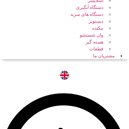
اسلایسر
دستگاه آبگیری
دستگاه های سرند
دیستونر
مکنده
وان شستشو
هسته گیر
قطعات
مشتریان ما