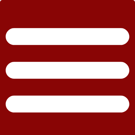
رش
ه
حتوا