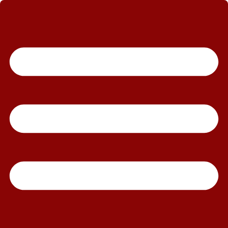
رش
ه
حتوا