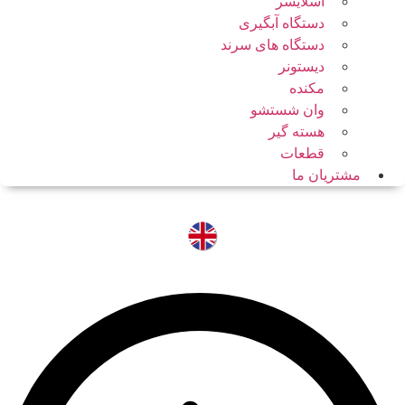
اسلایسر
دستگاه آبگیری
دستگاه های سرند
دیستونر
مکنده
وان شستشو
هسته گیر
قطعات
مشتریان ما