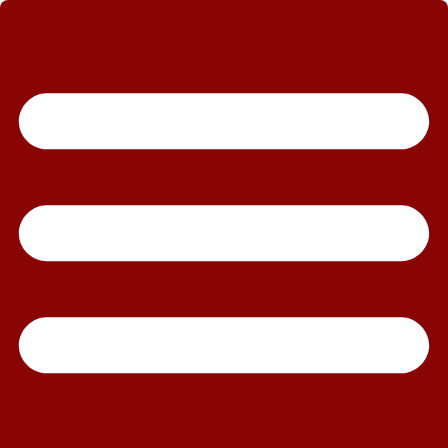
رش
ه
حتوا