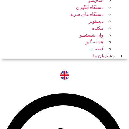
اسلایسر
دستگاه آبگیری
دستگاه های سرند
دیستونر
مکنده
وان شستشو
هسته گیر
قطعات
مشتریان ما