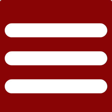
رش
ه
حتوا