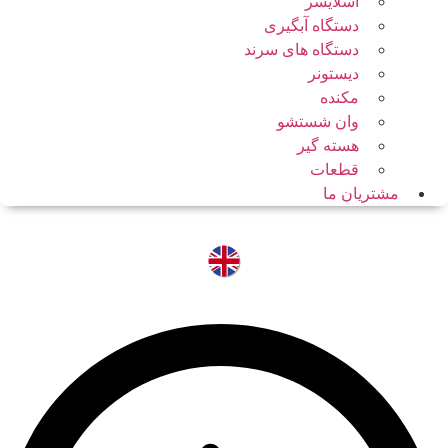
اسلایسر
دستگاه آبگیری
دستگاه های سرند
دیستونر
مکنده
وان شستشو
هسته گیر
قطعات
مشتریان ما