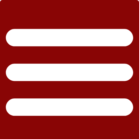
رش
ه
حتوا