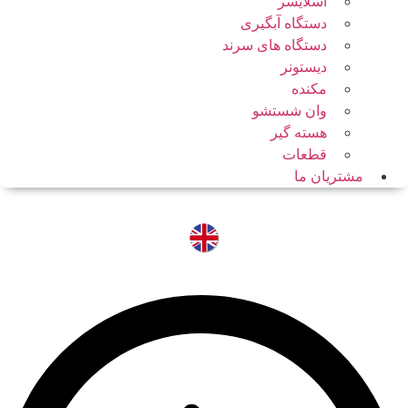
اسلایسر
دستگاه آبگیری
دستگاه های سرند
دیستونر
مکنده
وان شستشو
هسته گیر
قطعات
مشتریان ما