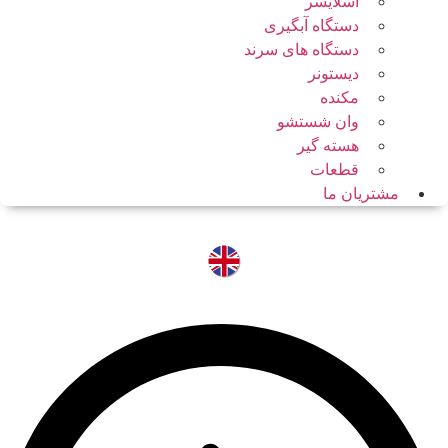
اسلایسر
دستگاه آبگیری
دستگاه های سرند
دیستونر
مکنده
وان شستشو
هسته گیر
قطعات
مشتریان ما