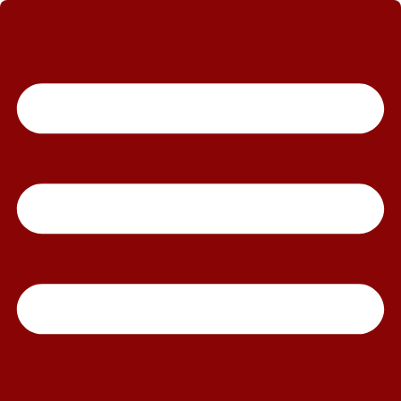
رش
ه
حتوا