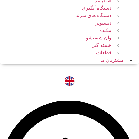
اسلایسر
دستگاه آبگیری
دستگاه های سرند
دیستونر
مکنده
وان شستشو
هسته گیر
قطعات
مشتریان ما