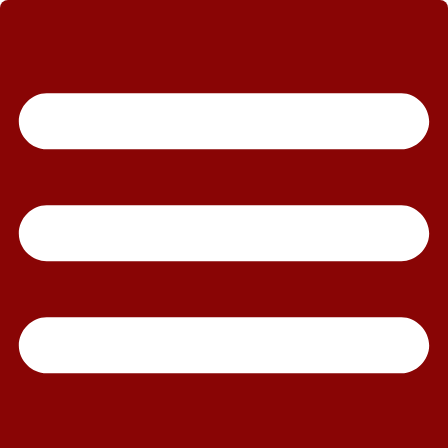
رش
ه
حتوا