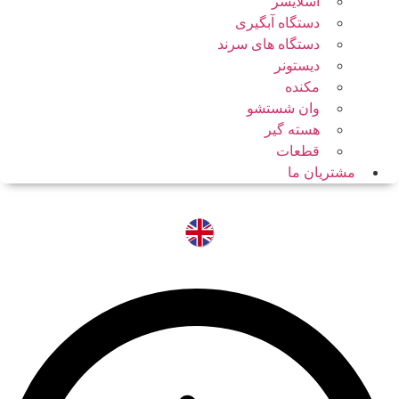
اسلایسر
دستگاه آبگیری
دستگاه های سرند
دیستونر
مکنده
وان شستشو
هسته گیر
قطعات
مشتریان ما