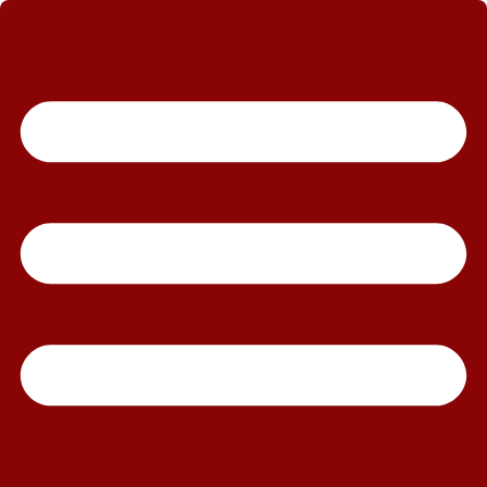
رش
ه
حتوا