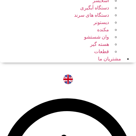
اسلایسر
دستگاه آبگیری
دستگاه های سرند
دیستونر
مکنده
وان شستشو
هسته گیر
قطعات
مشتریان ما