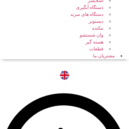
اسلایسر
دستگاه آبگیری
دستگاه های سرند
دیستونر
مکنده
وان شستشو
هسته گیر
قطعات
مشتریان ما