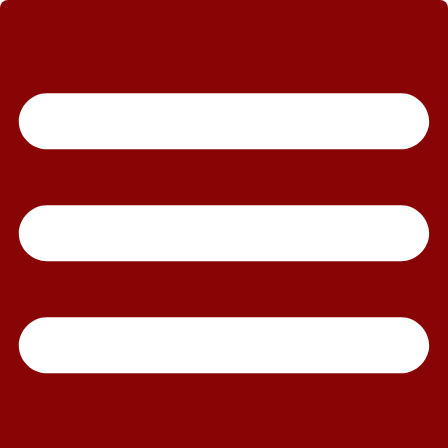
رش
ه
حتوا