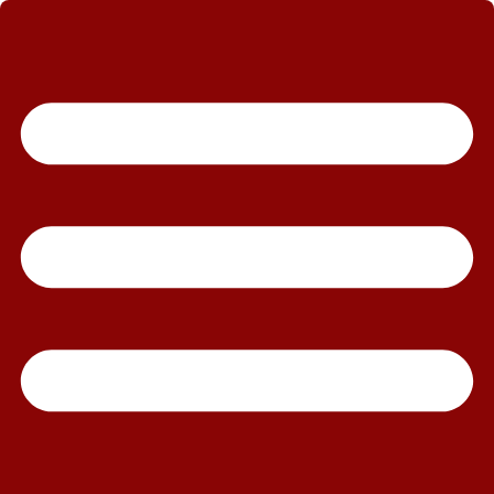
رش
ه
حتوا