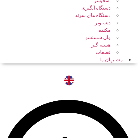
اسلایسر
دستگاه آبگیری
دستگاه های سرند
دیستونر
مکنده
وان شستشو
هسته گیر
قطعات
مشتریان ما