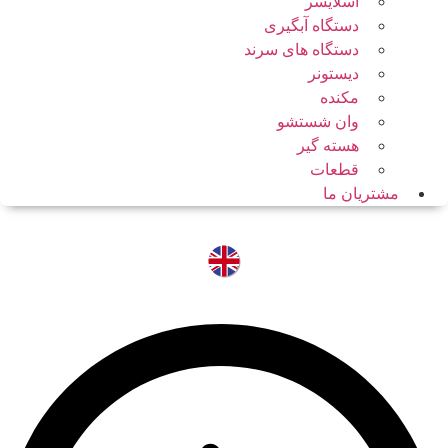
اسلایسر
دستگاه آبگیری
دستگاه های سرند
دیستونر
مکنده
وان شستشو
هسته گیر
قطعات
مشتریان ما