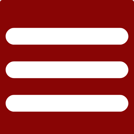
رش
ه
حتوا