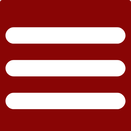
رش
ه
حتوا