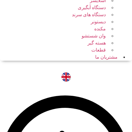
اسلایسر
دستگاه آبگیری
دستگاه های سرند
دیستونر
مکنده
وان شستشو
هسته گیر
قطعات
مشتریان ما