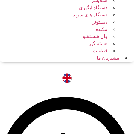
اسلایسر
دستگاه آبگیری
دستگاه های سرند
دیستونر
مکنده
وان شستشو
هسته گیر
قطعات
مشتریان ما