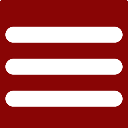
رش
ه
حتوا