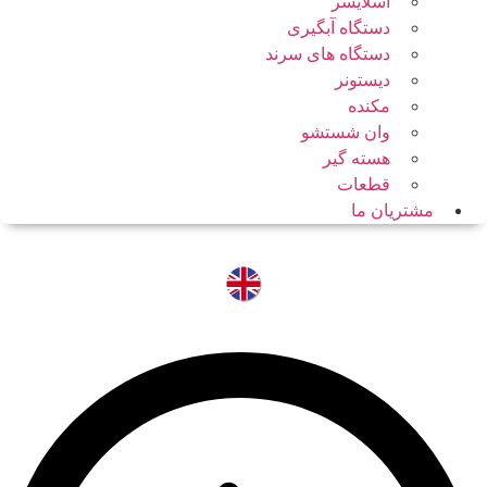
اسلایسر
دستگاه آبگیری
دستگاه های سرند
دیستونر
مکنده
وان شستشو
هسته گیر
قطعات
مشتریان ما