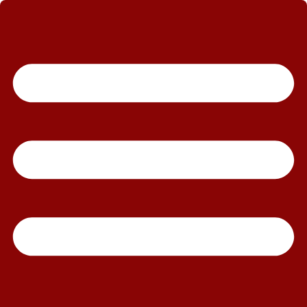
رش
ه
حتوا