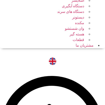
اسلایسر
دستگاه آبگیری
دستگاه های سرند
دیستونر
مکنده
وان شستشو
هسته گیر
قطعات
مشتریان ما