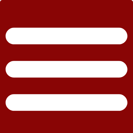
رش
ه
حتوا