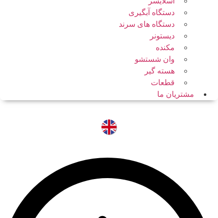
اسلایسر
دستگاه آبگیری
دستگاه های سرند
دیستونر
مکنده
وان شستشو
هسته گیر
قطعات
مشتریان ما