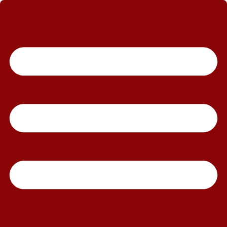
رش
ه
حتوا