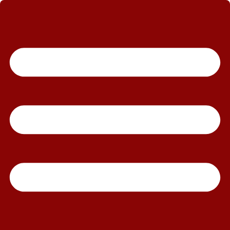
رش
ه
حتوا