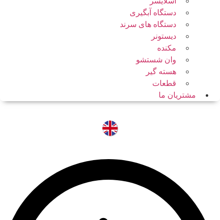
اسلایسر
دستگاه آبگیری
دستگاه های سرند
دیستونر
مکنده
وان شستشو
هسته گیر
قطعات
مشتریان ما