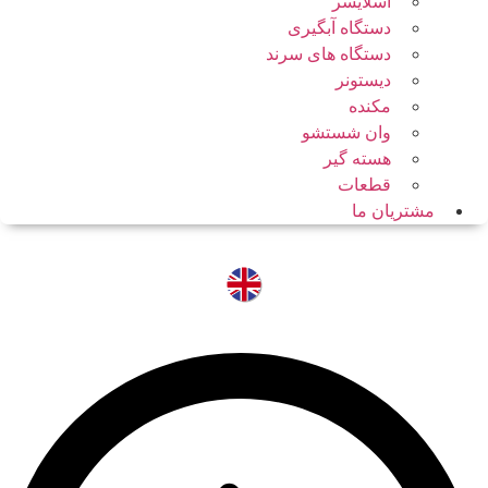
اسلایسر
دستگاه آبگیری
دستگاه های سرند
دیستونر
مکنده
وان شستشو
هسته گیر
قطعات
مشتریان ما