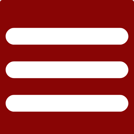
رش
ه
حتوا