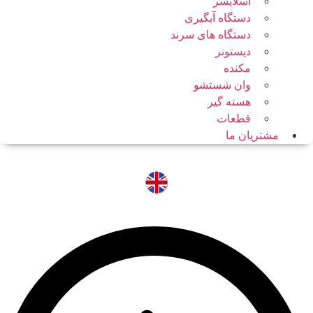
اسلایسر
دستگاه آبگیری
دستگاه های سرند
دیستونر
مکنده
وان شستشو
هسته گیر
قطعات
مشتریان ما