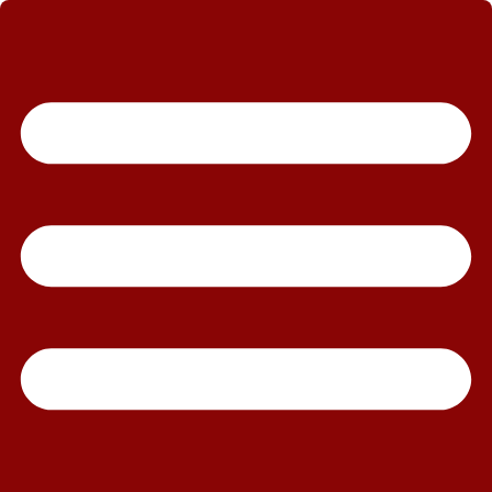
رش
ه
حتوا