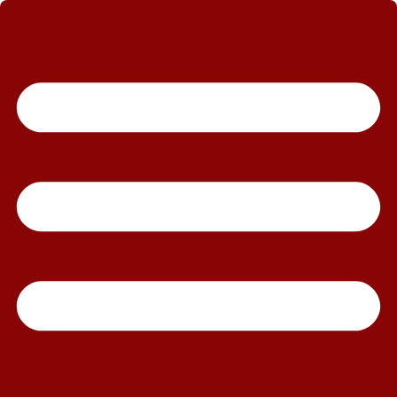
رش
ه
حتوا