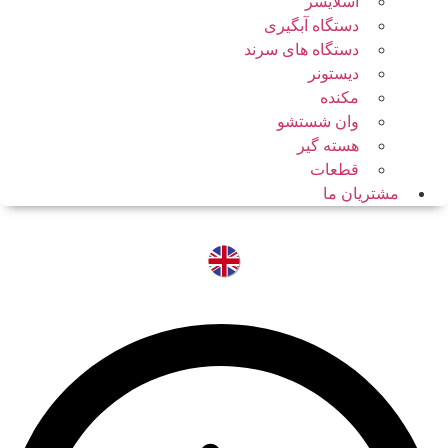
اسلایسر
دستگاه آبگیری
دستگاه های سرند
دیستونر
مکنده
وان شستشو
هسته گیر
قطعات
مشتریان ما