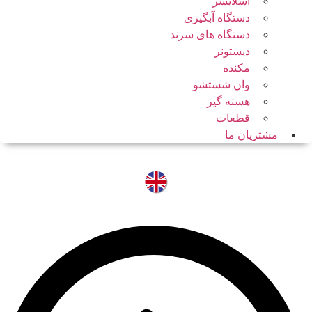
اسلایسر
دستگاه آبگیری
دستگاه های سرند
دیستونر
مکنده
وان شستشو
هسته گیر
قطعات
مشتریان ما