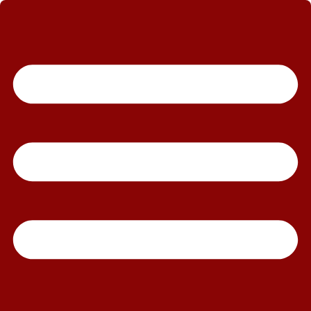
رش
ه
حتوا