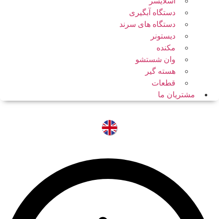
اسلایسر
دستگاه آبگیری
دستگاه های سرند
دیستونر
مکنده
وان شستشو
هسته گیر
قطعات
مشتریان ما