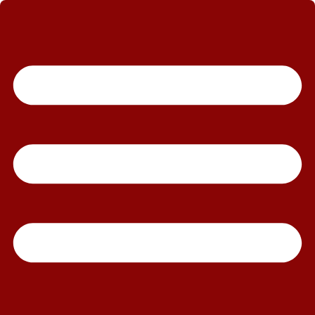
رش
ه
حتوا