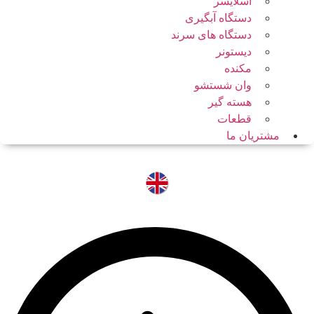
اسلایسر
دستگاه آبگیری
دستگاه های سرند
دیستونر
مکنده
وان شستشو
هسته گیر
قطعات
مشتریان ما