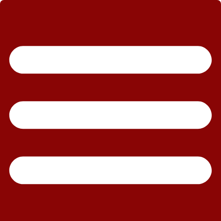
رش
ه
حتوا