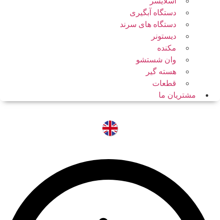
اسلایسر
دستگاه آبگیری
دستگاه های سرند
دیستونر
مکنده
وان شستشو
هسته گیر
قطعات
مشتریان ما