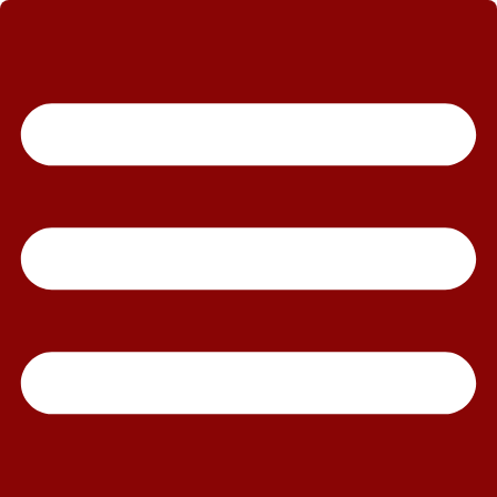
رش
ه
حتوا