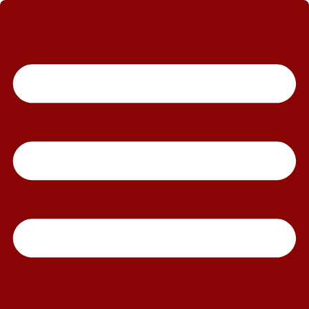
رش
ه
حتوا