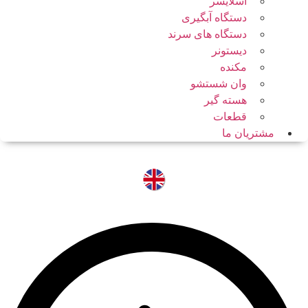
اسلایسر
دستگاه آبگیری
دستگاه های سرند
دیستونر
مکنده
وان شستشو
هسته گیر
قطعات
مشتریان ما