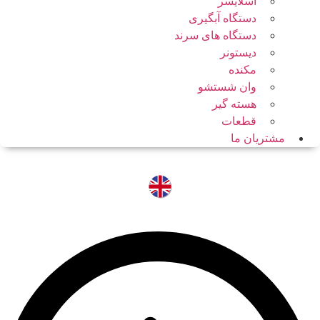
اسلایسر
دستگاه آبگیری
دستگاه های سرند
دیستونر
مکنده
وان شستشو
هسته گیر
قطعات
مشتریان ما