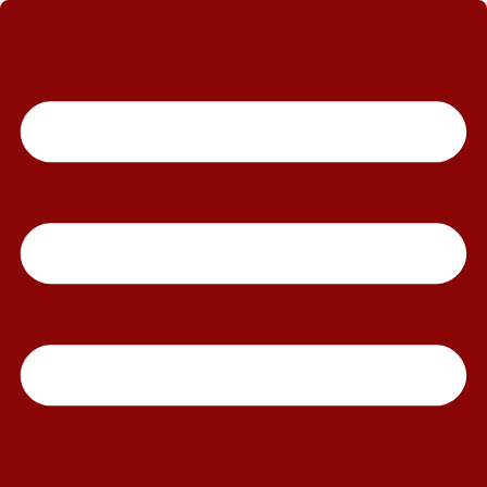
رش
ه
حتوا