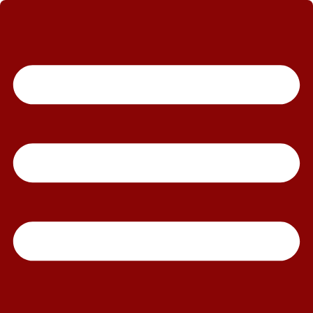
رش
ه
حتوا