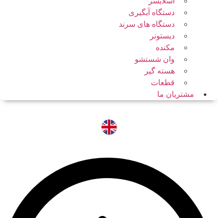
اسلایسر
دستگاه آبگیری
دستگاه های سرند
دیستونر
مکنده
وان شستشو
هسته گیر
قطعات
مشتریان ما