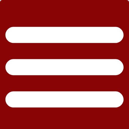
رش
ه
حتوا