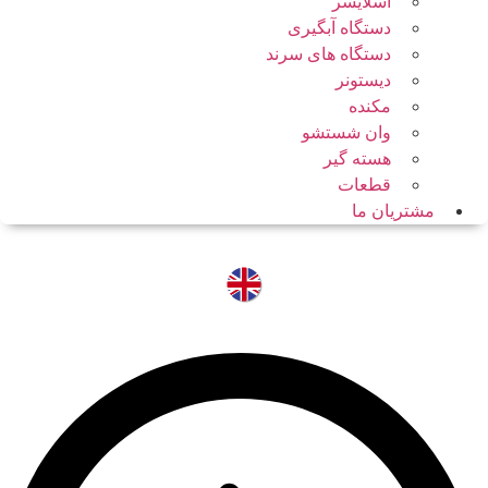
اسلایسر
دستگاه آبگیری
دستگاه های سرند
دیستونر
مکنده
وان شستشو
هسته گیر
قطعات
مشتریان ما